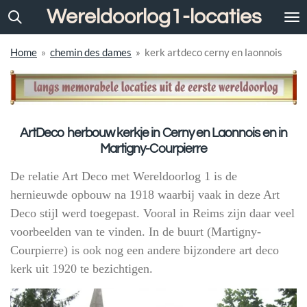
Wereldoorlog1-locaties
Ga
direct
naar
Home
»
chemin des dames
»
kerk artdeco cerny en laonnois
de
hoofdinhoud
ArtDeco herbouw kerkje in Cerny en Laonnois en in
Martigny-Courpierre
De relatie Art Deco met Wereldoorlog 1 is de
hernieuwde opbouw na 1918 waarbij vaak in deze Art
Deco stijl werd toegepast. Vooral in Reims zijn daar veel
voorbeelden van te vinden. In de buurt (Martigny-
Courpierre) is ook nog een andere bijzondere art deco
kerk uit 1920 te bezichtigen.