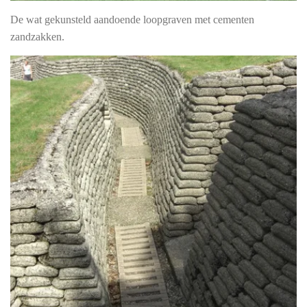
De wat gekunsteld aandoende loopgraven met cementen
zandzakken.