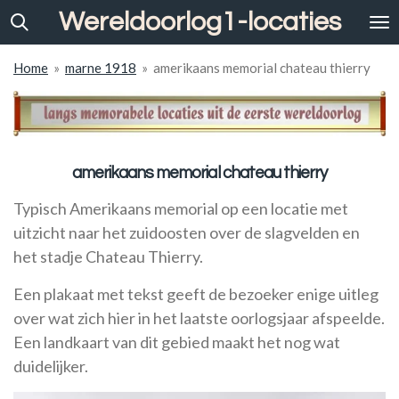
Wereldoorlog1-locaties
Ga
direct
naar
Home
»
marne 1918
»
amerikaans memorial chateau thierry
de
hoofdinhoud
amerikaans memorial chateau thierry
Typisch Amerikaans memorial op een locatie met
uitzicht naar het zuidoosten over de slagvelden en
het stadje Chateau Thierry.
Een plakaat met tekst geeft de bezoeker enige uitleg
over wat zich hier in het laatste oorlogsjaar afspeelde.
Een landkaart van dit gebied maakt het nog wat
duidelijker.