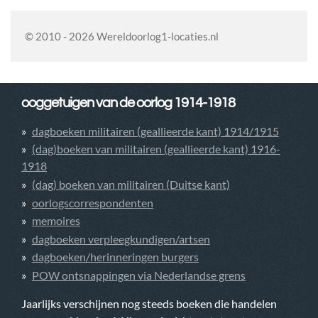
© 2010 - 2026 Wereldoorlog1-locaties.nl
ooggetuigen van de oorlog 1914-1918
dagboeken militairen (geallieerde kant) 1914/1915
(dag)boeken van militairen (geallieerde kant) 1916-
1918
(dag) boeken van militairen (Duitse kant)
oorlogscorrespondenten
memoires
dagboeken verpleegkundigen/artsen
dagboeken/herinneringen burgers
POW ontsnappingen via Nederlandse grens
Jaarlijks verschijnen nog steeds boeken die handelen