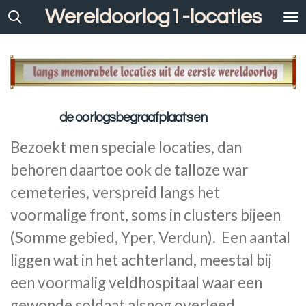
Wereldoorlog1-locaties
Ga
direct
naar
de
hoofdinhoud
de oorlogsbegraafplaatsen
Bezoekt men speciale locaties, dan
behoren daartoe ook de talloze war
cemeteries, verspreid langs het
voormalige front, soms in clusters bijeen
(Somme gebied, Yper, Verdun). Een aantal
liggen wat in het achterland, meestal bij
een voormalig veldhospitaal waar een
gewonde soldaat alsnog overleed.