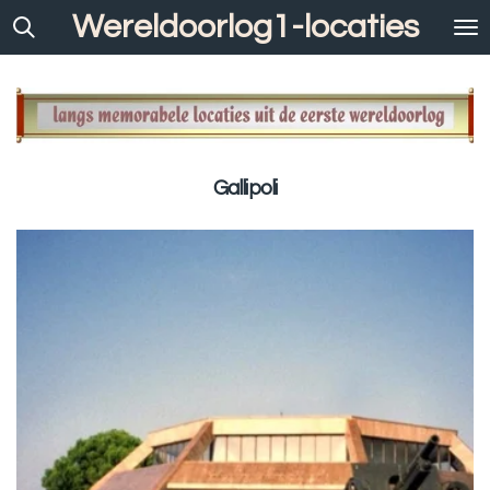
Wereldoorlog1-locaties
Ga
direct
naar
de
hoofdinhoud
Gallipoli