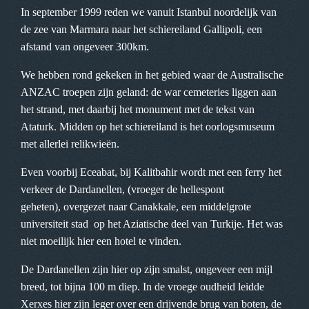
In september 1999 reden we vanuit Istanbul noordelijk van
de zee van Marmara naar het schiereiland Gallipoli, een
afstand van ongeveer 300km.
We hebben rond gekeken in het gebied waar de Australische
ANZAC troepen zijn geland: de war cemeteries liggen aan
het strand, met daarbij het monument met de tekst van
Ataturk. Midden op het schiereiland is het oorlogsmuseum
met allerlei relikwieën.
Even voorbij Eceabat, bij Kalitbahir wordt met een ferry het
verkeer de Dardanellen, (vroeger de hellespont
geheten), overgezet naar Canakkale, een middelgrote
universiteit stad op het Aziatische deel van Turkije. Het was
niet moeilijk hier een hotel te vinden.
De Dardanellen zijn hier op zijn smalst, ongeveer een mijl
breed, tot bijna 100 m diep. In de vroege oudheid leidde
Xerxes hier zijn leger over een drijvende brug van boten, de