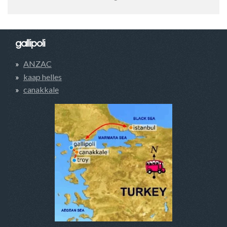
gallipoli
ANZAC
kaap helles
canakkale